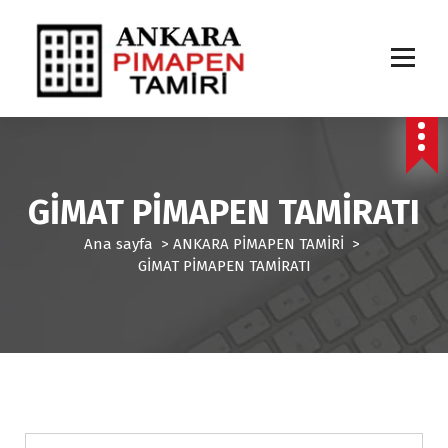
İ
ç
e
r
i
ğ
e
g
e
GİMAT PİMAPEN TAMİRATI
ç
Ana sayfa
>
ANKARA PİMAPEN TAMİRİ
>
GİMAT PİMAPEN TAMİRATI
ANKARA PİMAPEN TAMİRİ