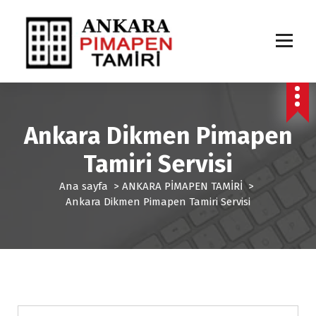
İ
ç
e
r
i
ğ
e
g
Ankara Dikmen Pimapen
e
ç
Tamiri Servisi
Ana sayfa
>
ANKARA PİMAPEN TAMİRİ
>
Ankara Dikmen Pimapen Tamiri Servisi
ANKARA PİMAPEN TAMİRİ