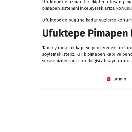
Ufuktepe’de uzman bir ekipten oluşan pimapen
pimapen sistemini inceleyerek arıza konusu
Ufuktepe’de bugüne kadar yüzlerce konumda 
Ufuktepe Pimapen K
Tamir yapılacak kapı ve penceredeki arıza
söylemek isteriz. Kırık pimapen kapı ve pen
servisimizden net süre bilgisi almayı unutm
admin